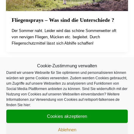
Fliegensprays – Was sind die Unterschiede ?
Der Sommer naht. Leider wird das schöne Sommerwetter oft
von nervigen Fliegen, Mücken etc. begleitet. Durch
Fliegenschutzmittel lässt sich Abhilfe schaffen!
Cookie-Zustimmung verwalten
Damit wir unsere Webseite für Sie optimieren und personalisieren können
würden wir gerne Cookies verwenden. Zudem werden Cookies gebraucht,
Infos
um Zugriffe auf unsere Webseiten zu analysieren und Funktionen von
Social Media Plattformen anbieten zu können. Sind Sie widerruflich mit der
Nutzung von Cookies auf unseren Webseiten einverstanden? Weitere
Kontakt
Informationen zur Verwendung von Cookies auf reitsport-falkensee.de
Impressum
finden Sie hier:
AGB
Cookies akzeptieren
Widerrufsrecht
Datenschutzerklärung
Verpackungsentsorgung (PPWR)
Ablehnen