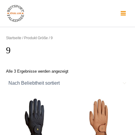
Nach
S
Zum
Main
Beliebtheit
u
sortiert
Inhalt
Menu
c
springen
h
e
n
Startseite
/ Produkt Größe / 9
a
c
9
h
:
Alle 3 Ergebnisse werden angezeigt
Dieses
Dieses
Produkt
Produkt
weist
weist
mehrere
mehrere
Varianten
Varianten
auf.
auf.