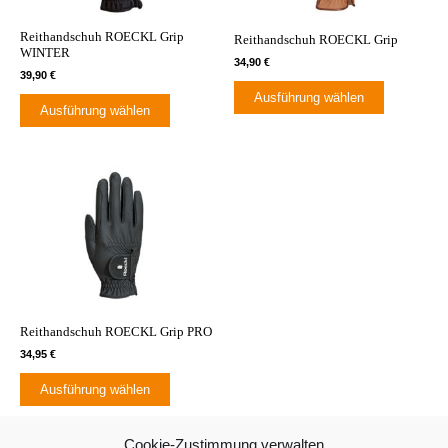
Die
Die
Optionen
Optionen
Reithandschuh ROECKL Grip
Reithandschuh ROECKL Grip
können
können
WINTER
34,90
€
auf
auf
39,90
€
der
der
Ausführung wählen
Ausführung wählen
Produktseite
Produktsei
gewählt
gewählt
werden
werden
Dieses
Produkt
weist
mehrere
Varianten
auf.
Die
Optionen
Reithandschuh ROECKL Grip PRO
können
34,95
€
auf
der
Ausführung wählen
Produktseite
gewählt
Cookie-Zustimmung verwalten
werden